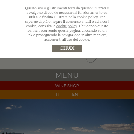
Questo sito o gli strumenti terzi da questo utilizzati si
avvalgono di cookie necessari al funzionamento ed
utili alle finalità illustrate nella cookie policy. Per
saperne di più o negare il consenso a tutti o ad alcuni
cookie, consulta la
cookie policy
. Chiudendo questo
banner, scorrendo questa pagina, cliccando su un
link o proseguendo la navigazione in altra maniera,
acconsenti all’uso dei cookie.
CHIUDI
MENU
WINE SHOP
IT
EN